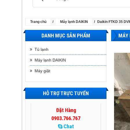
Trang chủ
Máy lạnh DAIKIN
Daikin FTKD 35 DVM -
DANH MỤC SẢN PHẨM
MÁY 
Tủ lạnh
Máy lạnh DAIKIN
Máy giặt
HỖ TRỢ TRỰC TUYẾN
Đặt Hàng
0903.766.767
Chat