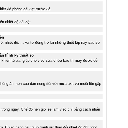
hiệt độ phòng cài đặt trước đó.
ến nhiệt độ cài đặt.
iện
ió, nhiệt độ, … và tự động trở lại những thiết lập này sau sự
àn hình kỹ thuật số
u khiển từ xa, giúp cho việc sửa chữa bảo trì máy được dễ
chống ăn mòn của dàn nóng đối với mưa axit và muối lên gấp
o trong ngày. Chế độ hẹn giờ sẽ làm việc chỉ bằng cách nhấn
m. Chức năng này giúp tránh sự thay đổi nhiệt độ đột ngột