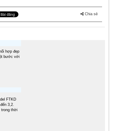
Chia sẻ
phối hợp đẹp
ột bước với
odel FTKD
đến 3,2.
 trong thời