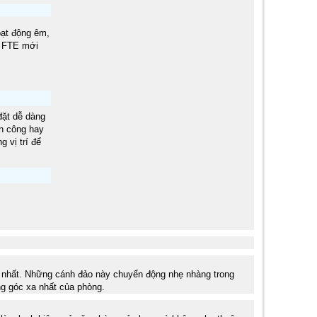
oạt động êm,
l FTE mới
đặt dễ dàng
an công hay
 vị trí để
ốt nhất. Những cánh đảo này chuyển động nhẹ nhàng trong
ng góc xa nhất của phòng.