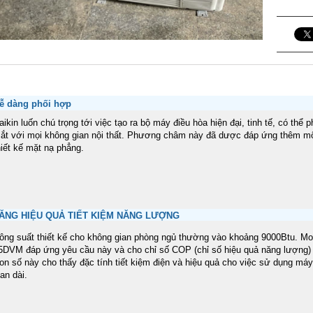
ễ dàng phối hợp
aikin luốn chú trọng tới việc tạo ra bộ máy điều hòa hiện đại, tinh tế, có thể 
ắt với mọi không gian nội thất. Phương châm này đã dược đáp ứng thêm m
hiết kế mặt nạ phẳng.
ĂNG HIỆU QUẢ TIẾT KIỆM NĂNG LƯỢNG
ông suất thiết kế cho không gian phòng ngủ thường vào khoảng 9000Btu. M
5DVM đáp ứng yêu cầu này và cho chỉ số COP (chỉ số hiệu quả năng lượng) 
on số này cho thấy đặc tính tiết kiệm điện và hiệu quả cho việc sử dụng máy
ian dài.