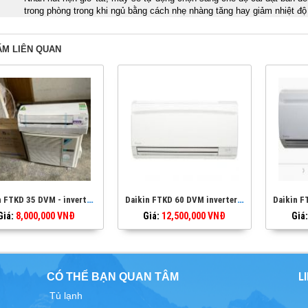
trong phòng trong khi ngủ bằng cách nhẹ nhàng tăng hay giảm nhiệt độ
ẨM LIÊN QUAN
Daikin FTKD 35 DVM - inverter - tiết kiệm điện - 1 ngựa rưỡi
Daikin FTKD 60 DVM inverter tiết kiệm điện - 2 ngựa rưỡi
Giá:
8,000,000
VNĐ
Giá:
12,500,000
VNĐ
Giá:
L
CÓ THỂ BẠN QUAN TÂM
Tủ lạnh