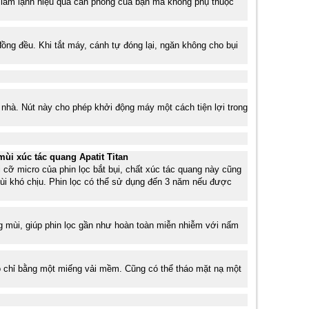
 làm lạnh hiệu quả căn phòng của bạn mà không phụ thuộc
ng đều. Khi tắt máy, cánh tự đóng lại, ngăn không cho bụi
ng nhà. Nút này cho phép khởi động máy một cách tiện lợi trong
 mùi xúc tác quang Apatit Titan
i cỡ micro của phin lọc bắt bụi, chất xúc tác quang này cũng
mùi khó chịu. Phin lọc có thể sử dụng đến 3 năm nếu được
g mùi, giúp phin lọc gần như hoàn toàn miễn nhiễm với nấm
ó chỉ bằng một miếng vải mềm. Cũng có thể tháo mặt nạ một