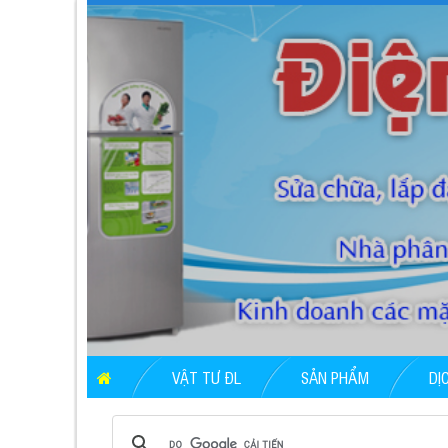
VẬT TƯ ĐL
SẢN PHẨM
DỊ