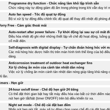
Programme dry function - Chức năng làm khô lập trình sẵn
Chức năng này tự động giảm độ ẩm trong phòng trong khi vẫn duy trì n
Auto fan speed - Tốc độ quạt tự động
Bộ vi xử lý tự động điều chỉnh tốc độ quạt để thay đổi nhiệt độ phòng đ
orry Free - Cảm giác thoải mái
Auto-restart after power failure - Tự khởi động lại sau sự cố mất đ
Điều hòa nhiệt độ ghi nhớ những thiết lập về chế độ hoạt động, luồng g
cố mất điện.
Self-diagnosis with digital display - Tự chẩn đoán hỏng hóc với m
Các mã hỏng hóc được hiển thị trên màn hình tinh thể lỏng của bộ điề
dàng.
Anticorrosion treatment of outdoor heat exchanger fins
Xử lý chống ăn mòn của cánh tản nhiệt dàn nóng
Việc xử lý chống ăn mòn cánh tản nhiệt dàn nóng giúp tăng khả năng 
-6 lần.
imers - Hẹn giờ
24-hour on/off timer - Chế độ hẹn giờ 24 tiếng
Có thể đặt thời gian bật hay tắt máy điều hòa vào bất cứ thời điểm nà
nút hẹn giờ tắt/bật (timer ON/OFF) trên bộ điều khiển từ xa.
Night set mode - Chế độ cài đặt ban đêm
Nhấn nút hẹn giờ tắt, máy sẽ tự động chọn sang chế độ cài đặt ban đê