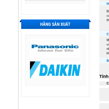
H
Đ
c
t
HÃNG SẢN XUẤT
C
M
v
n
k
B
Tính
C