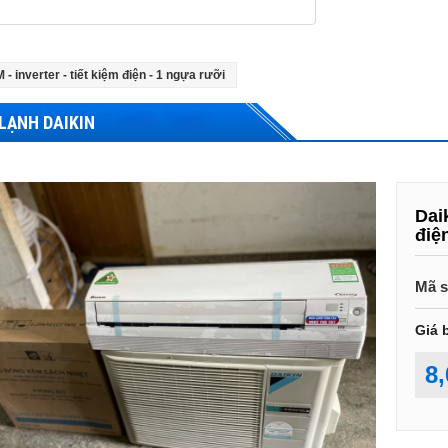
 inverter - tiết kiệm điện - 1 ngựa rưỡi
LẠNH DAIKIN
Dai
điệ
Mã s
Giá 
8