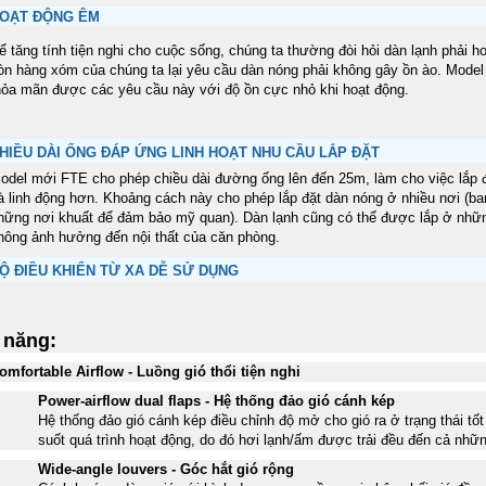
OẠT ĐỘNG ÊM
ể tăng tính tiện nghi cho cuộc sống, chúng ta thường đòi hỏi dàn lạnh phải h
òn hàng xóm của chúng ta lại yêu cầu dàn nóng phải không gây ồn ào. Mode
hỏa mãn được các yêu cầu này với độ ồn cực nhỏ khi hoạt động.
HIỀU DÀI ỐNG ĐÁP ỨNG LINH HOẠT NHU CẦU LẮP ĐẶT
odel mới FTE cho phép chiều dài đường ống lên đến 25m, làm cho việc lắp 
à linh động hơn. Khoảng cách này cho phép lắp đặt dàn nóng ở nhiều nơi (b
hững nơi khuất để đảm bảo mỹ quan). Dàn lạnh cũng có thể được lắp ở những
hông ảnh hưởng đến nội thất của căn phòng.
Ộ ĐIỀU KHIỂN TỪ XA DỄ SỬ DỤNG
 năng:
omfortable Airflow - Luồng gió thổi tiện nghi
Power-airflow dual flaps - Hệ thống đảo gió cánh kép
Hệ thống đảo gió cánh kép điều chỉnh độ mở cho gió ra ở trạng thái t
suốt quá trình hoạt động, do đó hơi lạnh/ấm được trải đều đến cả nhữ
Wide-angle louvers - Góc hắt gió rộng