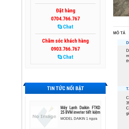
Đặt hàng
0704.766.767
Chat
MÔ TẢ
Chăm sóc khách hàng
D
0903.766.767
D
m
Chat
t
TIN TỨC NỔI BẬT
T
C
3
Máy Lạnh Daikin FTKD
C
25 BVM inveter tiết kiệm
g
điện - 1 ngựa
MODEL DAIKIN 1 ngựa