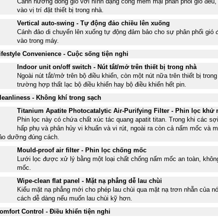
Cánh hướng dòng gió với hình dạng cong mềm mại phân phối gió đều,
vào vị trí đặt thiết bị trong nhà.
Vertical auto-swing - Tự động đảo chiều lên xuống
Cánh đảo di chuyển lên xuống tự động đảm bảo cho sự phân phối gió đồ
vào trong máy.
ifestyle Convenience - Cuộc sống tiện nghi
Indoor unit on/off switch - Nút tắt/mở trên thiết bị trong nhà
Ngoài nút tắt/mở trên bộ điều khiển, còn một nút nữa trên thiết bị tro
trường hợp thất lạc bộ điều khiển hay bộ điều khiển hết pin.
leanliness - Không khí trong sạch
Titanium Apatite Photocatalytic Air-Purifying Filter - Phin lọc khử
Phin lọc này có chứa chất xúc tác quang apatit titan. Trong khi các sợ
hấp phụ và phân hủy vi khuẩn và vi rút, ngoài ra còn cả nấm mốc và 
ảo dưỡng đúng cách.
Mould-proof air filter - Phin lọc chống mốc
Lưới lọc được xử lý bằng một loại chất chống nấm mốc an toàn, khôn
mốc.
Wipe-clean flat panel - Mặt nạ phẳng dễ lau chùi
Kiểu mặt nạ phẳng mới cho phép lau chùi qua mặt nạ trơn nhẵn của n
cách dễ dàng nếu muốn lau chùi kỹ hơn.
omfort Control - Điều khiển tiện nghi