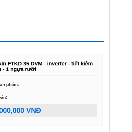
kin FTKD 35 DVM - inverter - tiết kiệm
n - 1 ngựa rưỡi
ản phẩm:
bán:
,000,000
VNĐ