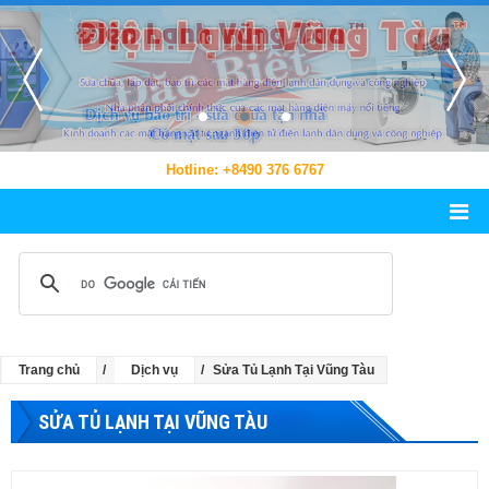
Hotline: +8490 376 6767
Trang chủ
Dịch vụ
Sửa Tủ Lạnh Tại Vũng Tàu
SỬA TỦ LẠNH TẠI VŨNG TÀU