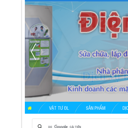
VẬT TƯ ĐL
SẢN PHẨM
DỊ