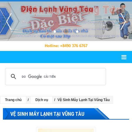
Hotline: +8490 376 6767
Trang chủ
Dịch vụ
Vệ Sinh Máy Lạnh Tại Vũng Tàu
VỆ SINH MÁY LẠNH TẠI VŨNG TÀU