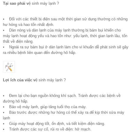
Tại sao phải v
ệ sinh máy lạnh ?
• Đối với các thiết bị điện sau một thời gian sử dụng thường có những
hư hỏng và hao tổn nhất định.
• Dàn nóng và dàn lạnh của máy lạnh thường bị bám bụi khiến cho
máy lạnh hoạt động yếu và hao tổn như: yếu lạnh, thời gian lạnh lâu, tổn
thất về điện năng.
• Ngoài ra sự bám bụi ở dàn lạnh làm cho vi khuẩn dễ phát sinh sẽ gây
ra nhiều bệnh liên quan đến đường hô hấp.
Lợi ích của việc v
ệ sinh máy lạnh ?
• Đem lại cho bạn nguồn không khí sạch. Tránh được các bệnh về
đường hô hấp.
• Bảo vệ máy lạnh, giúp tăng tuổi thọ của máy.
• Báo trước được những hư hỏng có thể xảy ra để kịp thời sửa máy
lạnh
• Giúp máy hoạt động tốt, ổn định, và tiết kiệm điện năng.
• Tránh được các sự cố, rủi ro về điện: hở mạch.