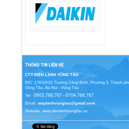
THÔNG TIN LIÊN HỆ
CTY ĐIỆN LẠNH VŨNG TÀU
Đ/C: 176/10/25 Trương Công Định, Phường 3, Thành ph
Vũng Tầu, Bà Rịa - Vũng Tàu
0903.766.767 - 0704.766.767
Tel:
Email:
maylanhvungtau@gmail.com
Website:
www.dienlanhvungtau.vn